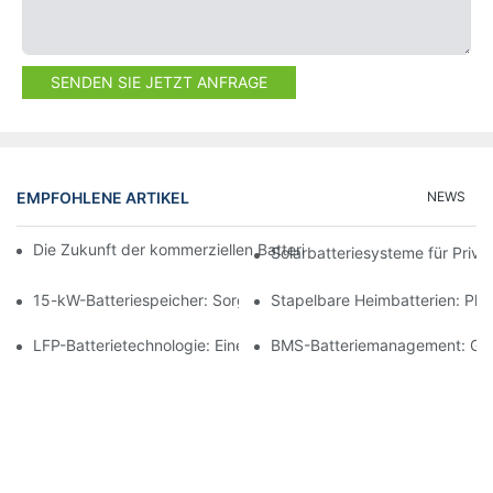
SENDEN SIE JETZT ANFRAGE
EMPFOHLENE ARTIKEL
NEWS
Die Zukunft der kommerziellen Batteriespeicherung: Trends und
Solarbatteriesysteme für Priv
15-kW-Batteriespeicher: Sorgen Sie für eine sichere Stromverso
Stapelbare Heimbatterien: Pl
LFP-Batterietechnologie: Eine nachhaltige Wahl für die Energie
BMS-Batteriemanagement: Gewä