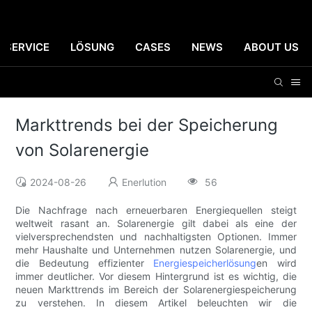
SERVICE
LÖSUNG
CASES
NEWS
ABOUT US
Markttrends bei der Speicherung
von Solarenergie
2024-08-26
Enerlution
56
Die Nachfrage nach erneuerbaren Energiequellen steigt
weltweit rasant an. Solarenergie gilt dabei als eine der
vielversprechendsten und nachhaltigsten Optionen. Immer
mehr Haushalte und Unternehmen nutzen Solarenergie, und
die Bedeutung effizienter
Energiespeicherlösung
en wird
immer deutlicher. Vor diesem Hintergrund ist es wichtig, die
neuen Markttrends im Bereich der Solarenergiespeicherung
zu verstehen. In diesem Artikel beleuchten wir die