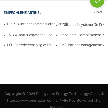
EMPFOHLENE ARTIKEL
NEWS
Die Zukunft der kommerziellen Batteriespeicherung: Trends und
Solarbatteriesysteme für Priv
15-kW-Batteriespeicher: Sorgen Sie für eine sichere Stromverso
Stapelbare Heimbatterien: Pl
LFP-Batterietechnologie: Eine nachhaltige Wahl für die Energie
BMS-Batteriemanagement: Gewä
Copyright © 2026 Energution Energy Technology Co., Ltd.
- https://www.enerlution.com.cn/ Alle Rechte vorbehalten.
|
Sitemap