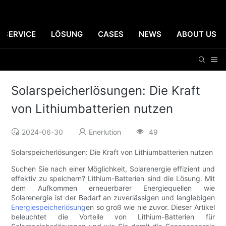
SERVICE
LÖSUNG
CASES
NEWS
ABOUT US
Solarspeicherlösungen: Die Kraft
von Lithiumbatterien nutzen
2024-06-30
Enerlution
49
Solarspeicherlösungen: Die Kraft von Lithiumbatterien nutzen
Suchen Sie nach einer Möglichkeit, Solarenergie effizient und
effektiv zu speichern? Lithium-Batterien sind die Lösung. Mit
dem Aufkommen erneuerbarer Energiequellen wie
Solarenergie ist der Bedarf an zuverlässigen und langlebigen
Energiespeicherlösung
en so groß wie nie zuvor. Dieser Artikel
beleuchtet die Vorteile von Lithium-Batterien für