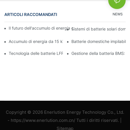
ARTICOLI RACCOMANDATI
NEWS
Il futuro dell'accumulo di energia commerciale: tendenze e inno
Sistemi di batterie solari domes
Accumulo di energia da 15 kW: alimenta il tuo futuro con sicure
Batterie domestiche impilabili:
Tecnologia delle batterie LFP: una scelta sostenibile per l'accum
Gestione della batteria BMS: ga
Copyright © 2026 Enerlution Energy Technology Co., Ltd.
- https://www.enerlution.com.cn/ Tutti i diritti riservati. |
Sitemap