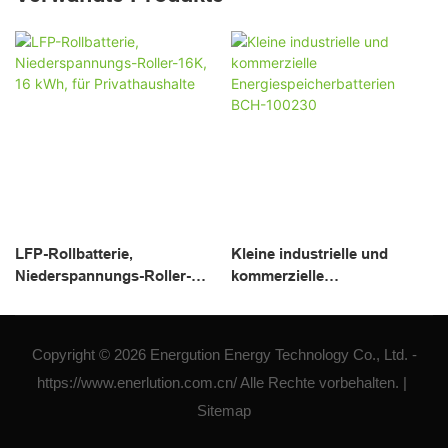
LFP-Rollbatterie,
Kleine industrielle und
Niederspannungs-Roller-
kommerzielle
16K, 16 kWh, für
Energiespeicherbatterien
Privathaushalte
BCH-100230
Copyright © 2026 Energution Energy Technology Co., Ltd. -
https://www.enerlution.com.cn/ Alle Rechte vorbehalten. |
Sitemap