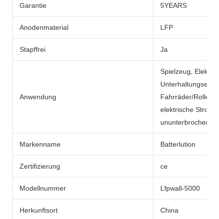
Garantie
5YEARS
Anodenmaterial
LFP
Stapffrei
Ja
Spielzeug, Elektro
Unterhaltungselekt
Anwendung
Fahrräder/Roller, e
elektrische Strom
ununterbrochene N
Markenname
Batterlution
Zertifizierung
ce
Modellnummer
Lfpwall-5000
Herkunftsort
China