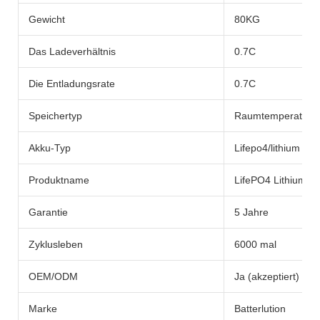
Gewicht
80KG
Das Ladeverhältnis
0.7C
Die Entladungsrate
0.7C
Speichertyp
Raumtemperatur
Akku-Typ
Lifepo4/lithium batt
Produktname
LifePO4 Lithium -
Garantie
5 Jahre
Zyklusleben
6000 mal
OEM/ODM
Ja (akzeptiert)
Marke
Batterlution