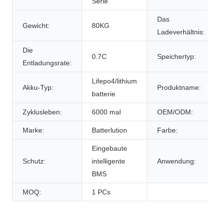
Serie
Das
Gewicht:
80KG
Ladeverhältnis:
Die
0.7C
Speichertyp:
Entladungsrate:
Lifepo4/lithium
Akku-Typ:
Produktname:
batterie
Zyklusleben:
6000 mal
OEM/ODM:
Marke:
Batterlution
Farbe:
Eingebaute
Schutz:
intelligente
Anwendung:
BMS
MOQ:
1 PCs