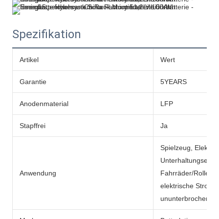
Spezifikation
Artikel
Wert
Garantie
5YEARS
Anodenmaterial
LFP
Stapffrei
Ja
Spielzeug, Elektro
Unterhaltungselekt
Anwendung
Fahrräder/Roller, e
elektrische Strom
ununterbrochene N