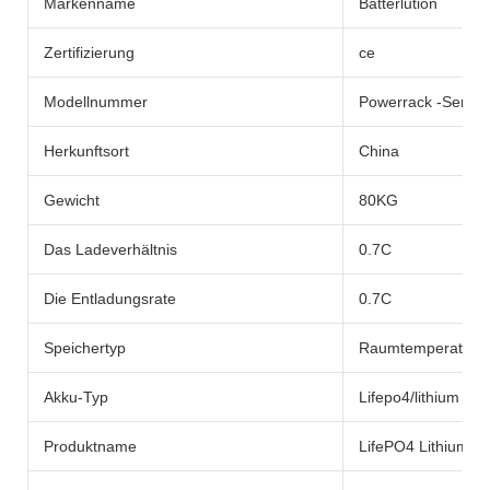
Markenname
Batterlution
Zertifizierung
ce
Modellnummer
Powerrack -Serie
Herkunftsort
China
Gewicht
80KG
Das Ladeverhältnis
0.7C
Die Entladungsrate
0.7C
Speichertyp
Raumtemperatur
Akku-Typ
Lifepo4/lithium batt
Produktname
LifePO4 Lithium -