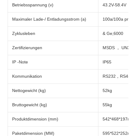
Betriebsspannung (v)
43.2V-58.4V
Maximaler Lade-/ Entladungsstrom (a)
100a/100a pro P
Zyklusleben
& Ge;6000
Zertifizierungen
MSDS ， UN38.
IP -Note
IP65
Kommunikation
RS232，RS485
Nettogewicht (kg)
52kg
Bruttogewicht (kg)
55kg
Produktdimension (mm)
542*468*197mm
Paketdimension (MM)
595*522*252mm