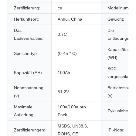
Zertifizierung:
ce
Modellnummer
Herkunftsort:
Anhui, China
Gewicht:
Das
Die
0.7C
Ladeverhältnis:
Entladungsrate
Kapazitätsener
Speichertyp:
(0-45 ° C)
(WH):
SOC
Kapazität (AH):
100Ah
vorgeschlagen
Nennspannung
Betriebsspann
51.2V
(v):
(v):
Maximale
100a/100a pro
Zyklusleben:
Aufladung:
Pack
MSDS, UN38.3,
Zertifizierungen:
IP -Note:
ROHS, CE