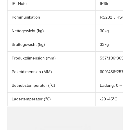
IP -Note
IP65
Kommunikation
RS232，RS48
Nettogewicht (kg)
30kg
Bruttogewicht (kg)
33kg
Produktdimension (mm)
537*196*365M
Paketdimension (MM)
609*436*257M
Betriebstemperatur (℃)
Ladung: 0 ~ 45 
Lagertemperatur (℃)
-20~45℃