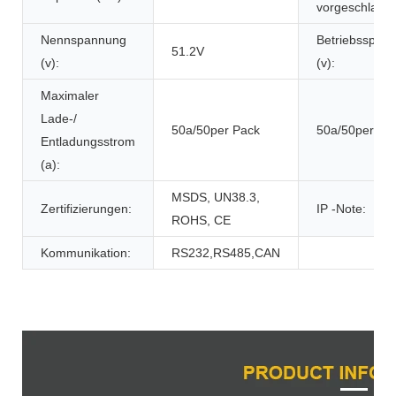
vorgeschlage
Nennspannung
Betriebsspan
51.2V
(v):
(v):
Maximaler
Lade-/
50a/50per Pack
50a/50per Pa
Entladungsstrom
(a):
MSDS, UN38.3,
Zertifizierungen:
IP -Note:
ROHS, CE
Kommunikation:
RS232,RS485,CAN
Produktbeschreibung