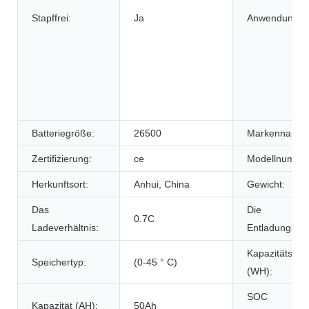
Stapffrei:
Ja
Anwendung:
Batteriegröße:
26500
Markenname:
Zertifizierung:
ce
Modellnumme
Herkunftsort:
Anhui, China
Gewicht:
Das
Die
0.7C
Ladeverhältnis:
Entladungsrat
Kapazitätsene
Speichertyp:
(0-45 ° C)
(WH):
SOC
Kapazität (AH):
50Ah