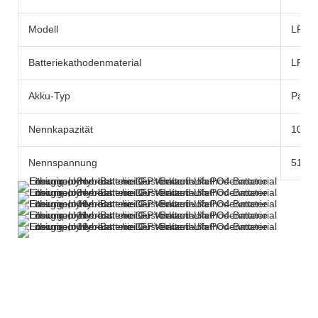
Modell
LFPW
Batteriekathodenmaterial
LFP
Akku-Typ
Pack
Nennkapazität
10.1
Nennspannung
51.2V