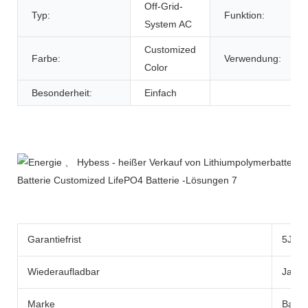
Off-Grid-
Typ:
Funktion:
System AC
Customized
Farbe:
Verwendung:
Color
Besonderheit:
Einfach
Produktbeschreibung
Garantiefrist
5Jahr
Wiederaufladbar
Ja
Marke
Batter