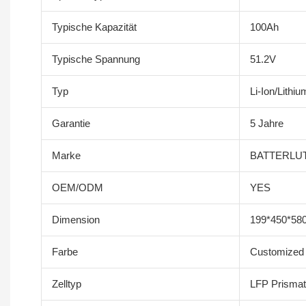
Typische Kapazität
100Ah
Typische Spannung
51.2V
Typ
Li-Ion/Lithiu
Garantie
5 Jahre
Marke
BATTERLU
OEM/ODM
YES
Dimension
199*450*5
Farbe
Customized 
Zelltyp
LFP Prismati