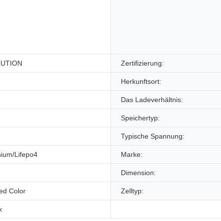
LUTION
Zertifizierung:
Herkunftsort:
Das Ladeverhältnis:
Speichertyp:
Typische Spannung:
thium/Lifepo4
Marke:
Dimension:
ed Color
Zelltyp:
x