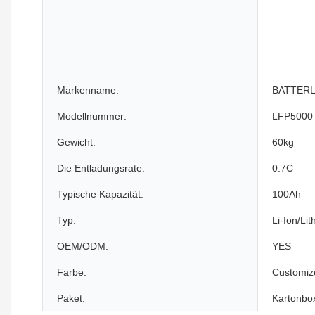
Markenname:
BATTER
Modellnummer:
LFP5000
Gewicht:
60kg
Die Entladungsrate:
0.7C
Typische Kapazität:
100Ah
Typ:
Li-Ion/Li
OEM/ODM:
YES
Farbe:
Customiz
Paket:
Kartonbo