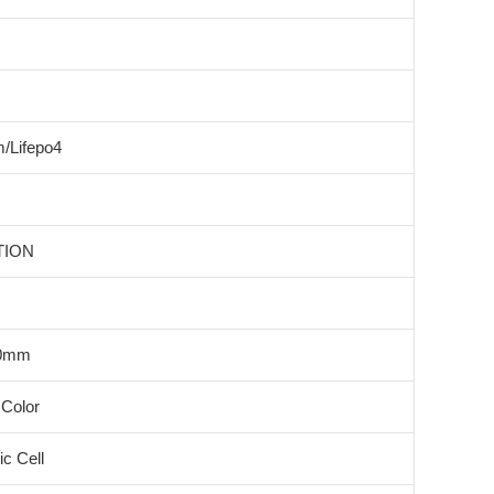
m/Lifepo4
TION
80mm
Color
c Cell