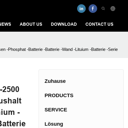
NEWS
ABOUT US
DOWNLOAD
CONTACT US
 -Phosphat -Batterie -Batterie -Wand -Lituium -Batterie -Serie
Zuhause
-2500
PRODUCTS
ushalt
SERVICE
ium -
atterie
Lösung