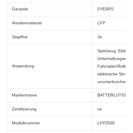
Garantie
5YEARS
Anodenmaterial
LFP
Stapffrei
Ja
Spielzeug, Elektro
Unterhaltungselekt
Anwendung
Fahrräder/Roller, e
elektrische Strom
ununterbrochene N
Markenname
BATTERLUTION
Zertifizierung
ce
Modellnummer
LFP2500