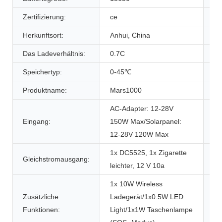
Zertifizierung:
ce
Mo
Herkunftsort:
Anhui, China
Ge
Das Ladeverhältnis:
0.7C
Di
Speichertyp:
0-45℃
Gr
Produktname:
Mars1000
Ka
AC-Adapter: 12-28V
Eingang:
150W Max/Solarpanel:
We
12-28V 120W Max
1x DC5525, 1x Zigarette
Gleichstromausgang:
US
leichter, 12 V 10a
1x 10W Wireless
Zusätzliche
Ladegerät/1x0.5W LED
Wi
Funktionen:
Light/1x1W Taschenlampe