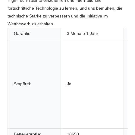
High-Tech-Talente einzuführen und internationale
fortschrittliche Technologie zu lernen, und uns bemühen, die
technische Stärke zu verbessern und die Initiative im
Wettbewerb zu erhalten.
Garantie:
3 Monate 1 Jahr
An
Stapffrei:
Ja
An
Batteriegröße:
18650
Ma