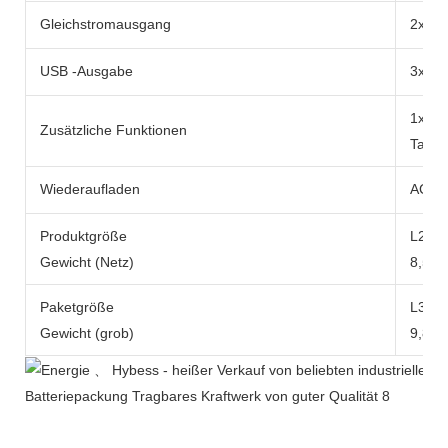
Gleichstromausgang
2x DC
USB -Ausgabe
3x US
1x 10
Zusätzliche Funktionen
Tasch
Wiederaufladen
AC -A
Produktgröße
L290x
Gewicht (Netz)
8,5 k
Paketgröße
L371
Gewicht (grob)
9,8 k