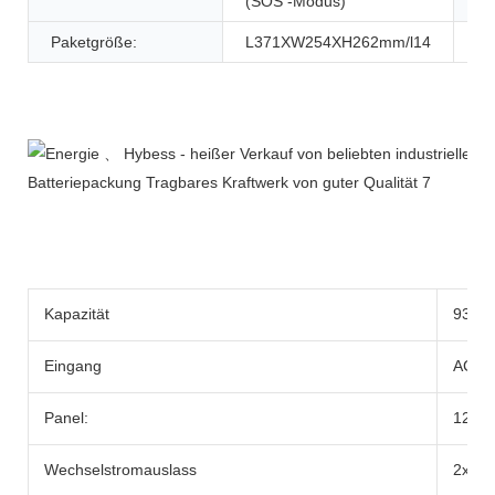
(SOS -Modus)
Paketgröße:
L371XW254XH262mm/l14
Produktbeschreibung
Kapazität
933WH
Eingang
AC-Ad
Panel:
12-2
Wechselstromauslass
2x be