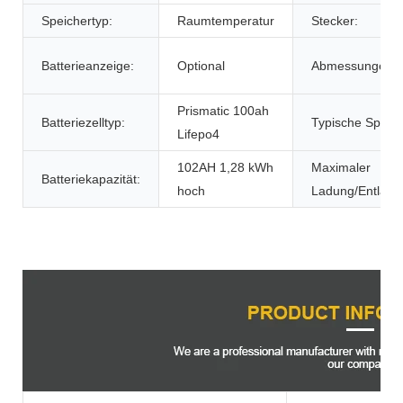
Speichertyp:
Raumtemperatur
Stecker:
Batterieanzeige:
Optional
Abmessungen:
Prismatic 100ah
Batteriezelltyp:
Typische Spann
Lifepo4
102AH 1,28 kWh
Maximaler
Batteriekapazität:
hoch
Ladung/Entladu
Produktbeschreibung