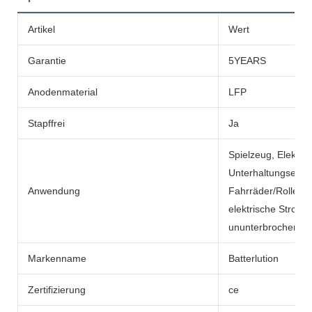
Artikel
Wert
Garantie
5YEARS
Anodenmaterial
LFP
Stapffrei
Ja
Spielzeug, Elektro
Unterhaltungselekt
Anwendung
Fahrräder/Roller, e
elektrische Strom
ununterbrochene N
Markenname
Batterlution
Zertifizierung
ce