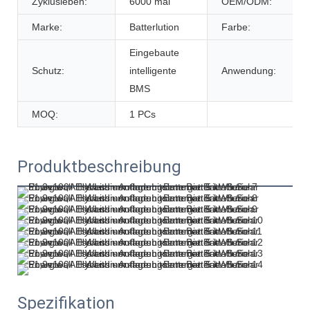
Zyklusleben:
6000 mal
OEM/ODM:
Marke:
Batterlution
Farbe:
Eingebaute
Schutz:
intelligente
Anwendung:
BMS
MOQ:
1 PCs
Produktbeschreibung
Spezifikation