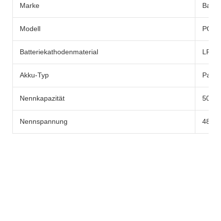
Marke
Batter
Modell
POWE
Batteriekathodenmaterial
LFP
Akku-Typ
Pack
Nennkapazität
50AH
Nennspannung
48V