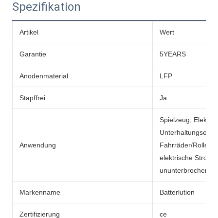
Spezifikation
Artikel
Wert
Garantie
5YEARS
Anodenmaterial
LFP
Stapffrei
Ja
Spielzeug, Elektro
Unterhaltungselekt
Anwendung
Fahrräder/Roller, e
elektrische Strom
ununterbrochene N
Markenname
Batterlution
Zertifizierung
ce