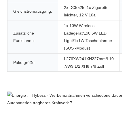
2x DC5525, 1x Zigarette
Gleichstromausgang:
U
leichter, 12 V 10a
1x 10W Wireless
Zusätzliche
Ladegerät/1x0.5W LED
W
Funktionen:
Light/1x1W Taschenlampe
(SOS -Modus)
L276XW241XH227mm/L10
Paketgröße:
7/W9 1/2 XH8 7/8 Zoll
Produktbeschreibung