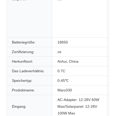
Batteriegröße:
18650
M
Zertifizierung:
ce
M
Herkunftsort:
Anhui, China
G
Das Ladeverhältnis:
0.7C
D
Speichertyp:
0-45℃
G
Produktname:
Mars330
K
AC-Adapter: 12-28V 60W
Eingang:
Max/Solarpanel: 12-28V
W
100W Max