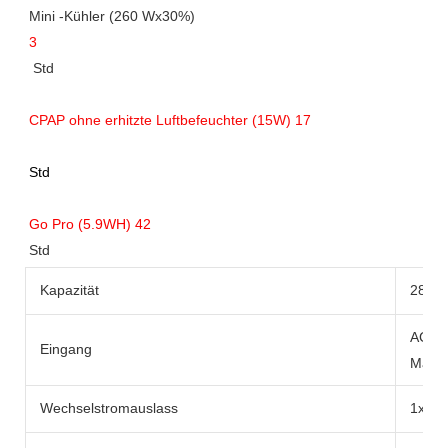
Kapazität
288WH
AC-Ad
Eingang
Max
Wechselstromauslass
1x be