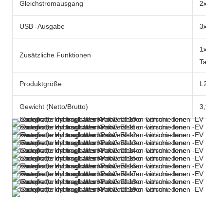
Gleichstromausgang
2x DC
USB -Ausgabe
3x US
1x 10
Zusätzliche Funktionen
Tasch
Produktgröße
L276X
Gewicht (Netto/Brutto)
3,97 k
Weitere Produkte