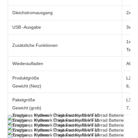
Gleichstromausgang
2x DC
USB -Ausgabe
3x US
1x 10
Zusätzliche Funktionen
Tasch
Wiederaufladen
AC -A
Produktgröße
L290x
Gewicht (Netz)
6,49 k
Paketgröße
L371
Gewicht (grob)
7,84 