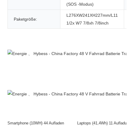
(SOS -Modus)
L276XW241XH227mm/L11
Paketgröße:
1/2x W7 7/8xh 7/8inch
Produktbeschreibung
Smartphone (10WH) 44 Aufladen Laptops (41,4Wh) 11 Aufla