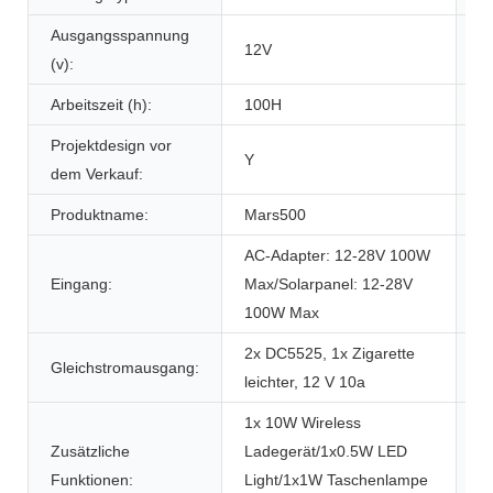
Ausgangsspannung
12V
A
(v):
Arbeitszeit (h):
100H
Ze
Projektdesign vor
Y
G
dem Verkauf:
Produktname:
Mars500
Ka
AC-Adapter: 12-28V 100W
Eingang:
Max/Solarpanel: 12-28V
W
100W Max
2x DC5525, 1x Zigarette
Gleichstromausgang:
U
leichter, 12 V 10a
1x 10W Wireless
Zusätzliche
Ladegerät/1x0.5W LED
W
Funktionen:
Light/1x1W Taschenlampe