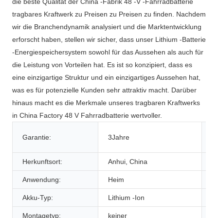
die beste Qualität der China -Fabrik 48 -V -Fahrradbatterie
tragbares Kraftwerk zu Preisen zu Preisen zu finden. Nachdem
wir die Branchendynamik analysiert und die Marktentwicklung
erforscht haben, stellen wir sicher, dass unser Lithium -Batterie
-Energiespeichersystem sowohl für das Aussehen als auch für
die Leistung von Vorteilen hat. Es ist so konzipiert, dass es
eine einzigartige Struktur und ein einzigartiges Aussehen hat,
was es für potenzielle Kunden sehr attraktiv macht. Darüber
hinaus macht es die Merkmale unseres tragbaren Kraftwerks
in China Factory 48 V Fahrradbatterie wertvoller.
K
Garantie:
3Jahre
In
Herkunftsort:
Anhui, China
M
Anwendung:
Heim
So
Akku-Typ:
Lithium -Ion
Co
Montagetyp:
keiner
La