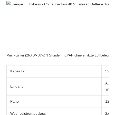
Mini -Kühler (260 Wx30%) 3 Stunden CPAP ohne erhitzte Luftbefeuc
Kapazität
520W
AC-Ad
Eingang
100W
Panel:
12-2
Wechselstromauslass
2x be