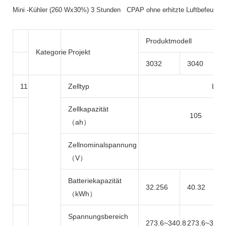
Mini -Kühler (260 Wx30%) 3 Stunden CPAP ohne erhitzte Luftbefeuc
Produktmodell
Kategorie
Projekt
3032
3040
11
Zelltyp
Lith
Zellkapazität
105
（ah）
Zellnominalspannung
（V）
Batteriekapazität
32.256
40.32
（kWh）
Spannungsbereich
273.6~340.8
273.6~340.