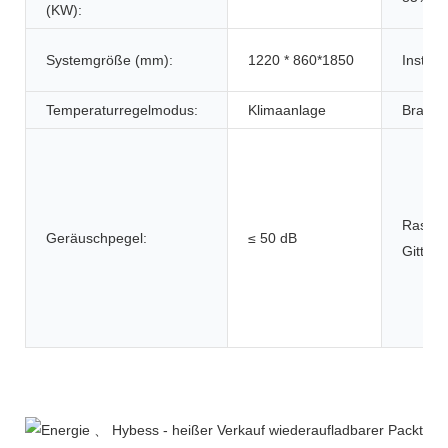
(KW):
Systemgröße (mm):
1220 * 860*1850
Installa
Temperaturregelmodus:
Klimaanlage
Brands
Raster
Geräuschpegel:
≤ 50 dB
Gitter
Produktbeschreibung