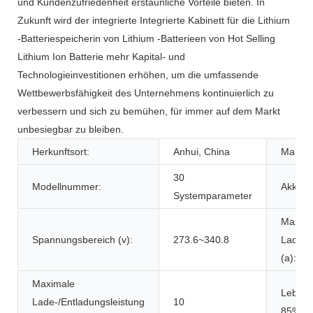
und Kundenzufriedenheit erstaunliche Vorteile bieten. In
Zukunft wird der integrierte Integrierte Kabinett für die Lithium
-Batteriespeicherin von Lithium -Batterieen von Hot Selling
Lithium Ion Batterie mehr Kapital- und
Technologieinvestitionen erhöhen, um die umfassende
Wettbewerbsfähigkeit des Unternehmens kontinuierlich zu
verbessern und sich zu bemühen, für immer auf dem Markt
unbesiegbar zu bleiben.
Herkunftsort:
Anhui, China
Marke
30
Modellnummer:
Akku-T
Systemparameter
Maxima
Spannungsbereich (v):
273.6~340.8
Lade-/
(a):
Maximale
Lebens
Lade-/Entladungsleistung
10
85%DO