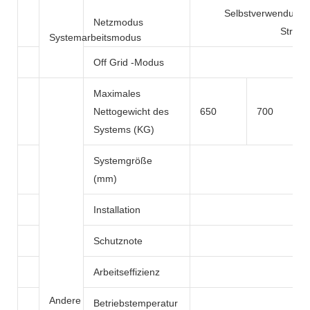
Selbstverwendungs- 
Netzmodus
Strom
Systemarbeitsmodus
Off Grid -Modus
Maximales
Nettogewicht des
650
700
Systems (KG)
Systemgröße
(mm)
Installation
Ge
Schutznote
Arbeitseffizienz
Andere
Betriebstemperatur