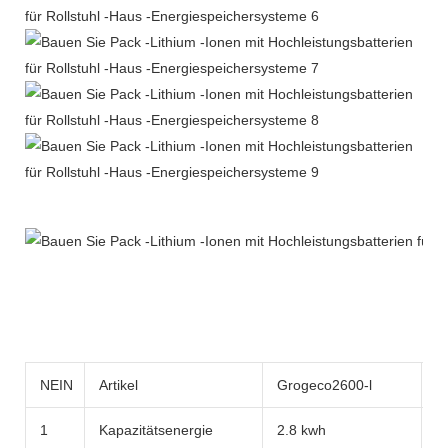
Produktbeschreibung
NEIN
Artikel
Grogeco2600-l
G
1
Kapazitätsenergie
2.8 kwh
2