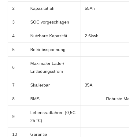
2
Kapazität ah
55Ah
5
3
SOC vorgeschlagen
4
Nutzbare Kapazität
2.6kwh
2
5
Betriebsspannung
Maximaler Lade-/
6
Entladungsstrom
7
Skalierbar
35A
3
8
BMS
Robuste Mehrpu
Lebensradfahren (0,5C
9
25 ℃)
10
Garantie