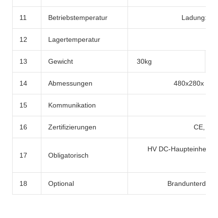
11
Betriebstemperatur
Ladung: 0 ~
12
Lagertemperatur
13
Gewicht
30kg
3
14
Abmessungen
480x280x 21
15
Kommunikation
16
Zertifizierungen
CE, MS
HV DC-Haupteinheit fü
17
Obligatorisch
18
Optional
Brandunterdrück
Weitere Produkte