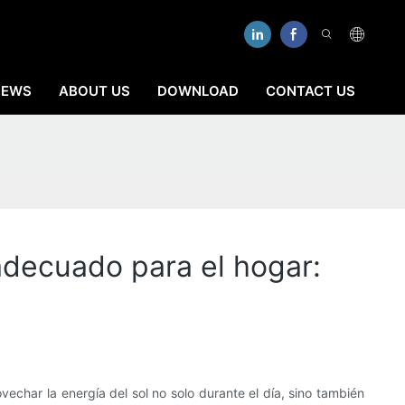
NEWS
ABOUT US
DOWNLOAD
CONTACT US
adecuado para el hogar:
echar la energía del sol no solo durante el día, sino también