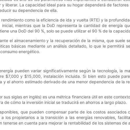
r y liberar. La capacidad ideal para su hogar dependerá de factore
reducir su dependencia de ella.
 rendimiento como la eficiencia de ida y vuelta (RTE) y la profund
inicial, mientras que la DoD representa la cantidad de energía qu
tiene una DoD del 90 %, solo se puede utilizar el 90 % de la capacidad
ante el almacenamiento y la recuperación de la misma, que suele 
icas básicas mediante un análisis detallado, lo que le permitirá 
e consumo energético.
nergía pueden variar significativamente según la tecnología, la mar
re $7,000 y $15,000, instalación incluida. Si bien esto puede par
ergía y el ahorro estimado derivado de una menor dependencia de la 
us siglas en inglés) es una métrica financiera útil en este contex
a de cómo la inversión inicial se traducirá en ahorros a largo plazo.
isponibles, que pueden compensar parte de los costos asociados co
 los propietarios a la transición a las energías renovables, facilita
n tenerse en cuenta para mejorar la rentabilidad de los sistemas de