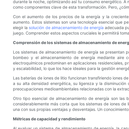
durante la noche, optimizando así tu consumo energético. A 
como componentes clave de esta transformación. Pero, ¿cóm
Con el aumento de los precios de la energía y la crecient
aumento. Estos sistemas son una tecnología esencial que per
elegir la
solución de almacenamiento de energía
adecuada pued
juego. Comprender estos aspectos cruciales le permitirá tom
Comprensión de los sistemas de almacenamiento de energ
Los sistemas de almacenamiento de energía se presentan pr
bombeo y el almacenamiento de energía mediante aire co
electroquímicos predominan en aplicaciones residenciales, prin
y escalabilidad, lo que los hace ideales para la gestión energé
Las baterías de iones de litio funcionan transfiriendo iones
a su alta densidad energética, su ligereza y la disminución 
preocupaciones medioambientales relacionadas con la extracció
Otro tipo esencial de almacenamiento de energía son las ba
considerablemente más corta que los sistemas de iones de lit
una con sus propias ventajas y desventajas. Un conocimiento 
Métricas de capacidad y rendimiento
Al evaluar un sistema de almacenamiento de energía, la cap