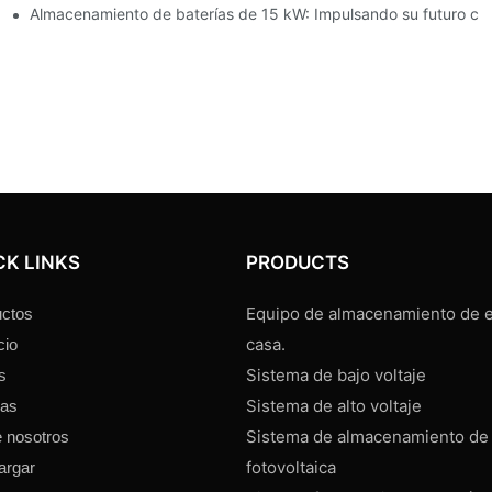
ción de energías renovables
Almacenamiento de baterías de 15 kW: Impulsando su futuro co
CK LINKS
PRODUCTS
Equipo de almacenamiento de e
ctos
casa.
cio
Sistema de bajo voltaje
s
Sistema de alto voltaje
ias
Sistema de almacenamiento de
 nosotros
fotovoltaica
argar