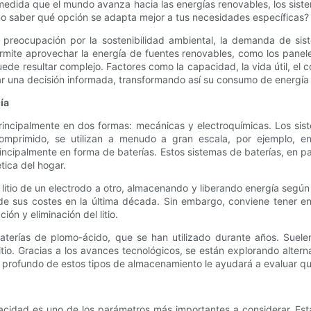
medida que el mundo avanza hacia las energías renovables, los sist
o saber qué opción se adapta mejor a tus necesidades específicas?
e preocupación por la sostenibilidad ambiental, la demanda de s
mite aprovechar la energía de fuentes renovables, como los panele
e resultar complejo. Factores como la capacidad, la vida útil, el co
ar una decisión informada, transformando así su consumo de energía 
ía
incipalmente en dos formas: mecánicas y electroquímicas. Los sis
mprimido, se utilizan a menudo a gran escala, por ejemplo, en 
cipalmente en forma de baterías. Estos sistemas de baterías, en part
tica del hogar.
 de litio de un electrodo a otro, almacenando y liberando energía se
de sus costes en la última década. Sin embargo, conviene tener en 
n y eliminación del litio.
terías de plomo-ácido, que se han utilizado durante años. Suelen
io. Gracias a los avances tecnológicos, se están explorando alterna
profundo de estos tipos de almacenamiento le ayudará a evaluar qué
acidad es uno de los parámetros más importantes a considerar. Es