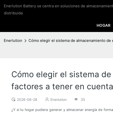
Enerlution Battery se centra en soluciones de almacenamien
distribuida
HOGAR
Enerlution
Cómo elegir el sistema de almacenamiento de e
Cómo elegir el sistema de
factores a tener en cuent
2026-06-28
Enerlution
35
¿Y si tu hogar pudiera generar y almacenar energía de forma 