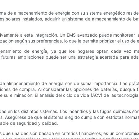
ema de almacenamiento de energía con su sistema energético residenci
eles solares instalados, adquirir un sistema de almacenamiento de b
ativamente a esta integración. Un EMS avanzado puede monitorear la
ción según sus preferencias, lo que le permite priorizar el uso de en
cenamiento de energía, ya que los hogares optan cada vez más p
an futuras ampliaciones puede ser una estrategia acertada para a
 de almacenamiento de energía son de suma importancia. Las práctic
cisiones de compra. Al considerar las opciones de baterías, busque
su eliminación. El análisis del ciclo de vida (ACV) de las tecnolog
s en los distintos sistemas. Los incendios y las fugas químicas son
. Asegúrese de que el sistema elegido cumpla con estrictas normas
iable de seguridad y calidad.
s que una decisión basada en criterios financieros; es un compromis