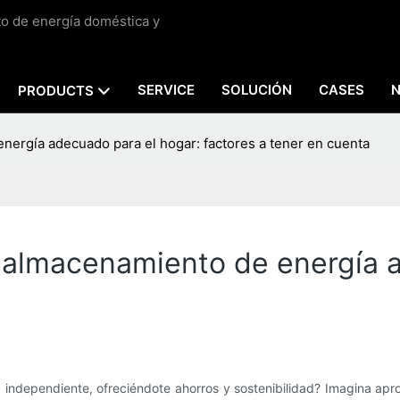
to de energía doméstica y
SERVICE
SOLUCIÓN
CASES
PRODUCTS
nergía adecuado para el hogar: factores a tener en cuenta
 almacenamiento de energía 
a
independiente, ofreciéndote ahorros y sostenibilidad? Imagina aprov