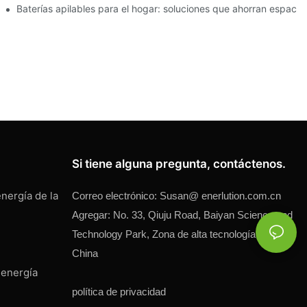
n confianza
Baterías apilables para el hogar: soluciones que ahorran espaci
Si tiene alguna pregunta, contáctenos.
nergía de la
Correo electrónico:
Susan@
enerlution.com.cn
Agregar: No. 33, Qiuju Road, Baiyan Science and
Technology Park, Zona de alta tecnología, Hefei,
China
 energía
política de privacidad