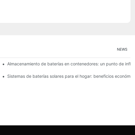
NEWS
o para el almacenamiento de energía
Almacenamiento de baterías en contenedores: un punto de infle
io de manera eficaz
Sistemas de baterías solares para el hogar: beneficios económic