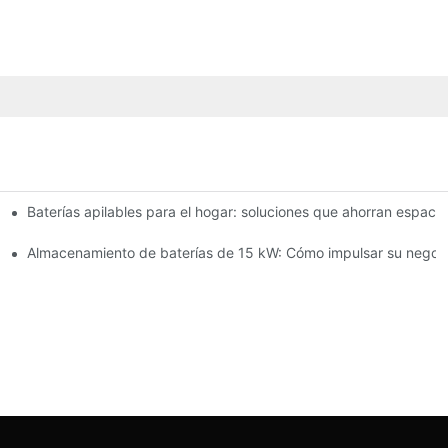
Baterías apilables para el hogar: soluciones que ahorran espaci
as e innovaciones
de 15 kW para empresas
Almacenamiento de baterías de 15 kW: Cómo impulsar su negoc