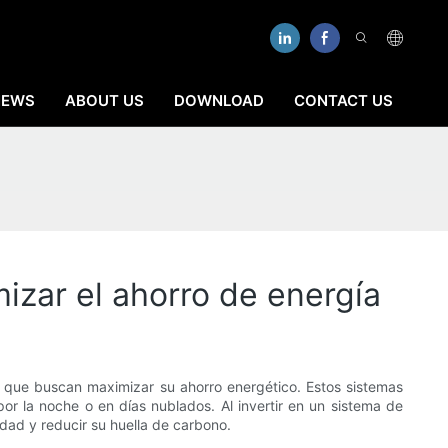
NEWS
ABOUT US
DOWNLOAD
CONTACT US
izar el ahorro de energía
os que buscan maximizar su ahorro energético. Estos sistemas
or la noche o en días nublados. Al invertir en un sistema de
idad y reducir su huella de carbono.