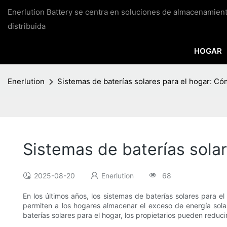
Enerlution Battery se centra en soluciones de almacenamien
distribuida
HOGAR
Enerlution
Sistemas de baterías solares para el hogar: Có
Sistemas de baterías sola
2025-08-20
Enerlution
68
En los últimos años, los sistemas de baterías solares para 
permiten a los hogares almacenar el exceso de energía solar
baterías solares para el hogar, los propietarios pueden reduci