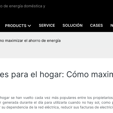
to de energía doméstica y
SERVICE
SOLUCIÓN
CASES
PRODUCTS
mo maximizar el ahorro de energía
res para el hogar: Cómo maxim
el hogar se han vuelto cada vez más populares entre los propietari
 generada durante el día para utilizarla cuando no hay sol, como p
r su dependencia de la red eléctrica, reducir sus facturas de electric