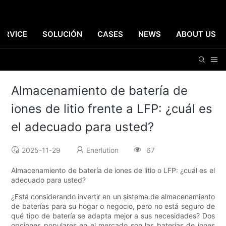
ERVICE
SOLUCIÓN
CASES
NEWS
ABOUT US
Almacenamiento de batería de
iones de litio frente a LFP: ¿cuál es
el adecuado para usted?
2025-11-29
Enerlution
67
Almacenamiento de batería de iones de litio o LFP: ¿cuál es el
adecuado para usted?
¿Está considerando invertir en un sistema de almacenamiento
de baterías para su hogar o negocio, pero no está seguro de
qué tipo de batería se adapta mejor a sus necesidades? Dos
opciones populares en el mercado son las baterías de iones