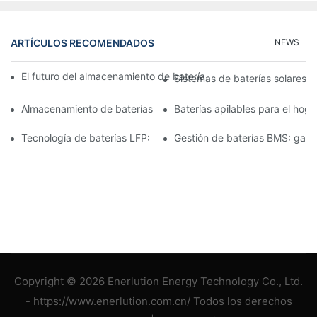
ARTÍCULOS RECOMENDADOS
NEWS
El futuro del almacenamiento de baterías comerciales: tendenci
Sistemas de baterías solares p
Almacenamiento de baterías de 15 kW: Impulsando su futuro co
Baterías apilables para el hog
Tecnología de baterías LFP: una opción sostenible para el alm
Gestión de baterías BMS: garan
Copyright © 2026 Enerlution Energy Technology Co., Ltd.
- https://www.enerlution.com.cn/ Todos los derechos