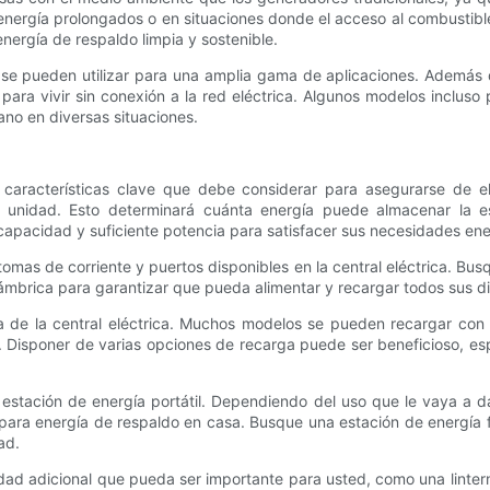
ergía prolongados o en situaciones donde el acceso al combustible 
nergía de respaldo limpia y sostenible.
es y se pueden utilizar para una amplia gama de aplicaciones. Adem
 para vivir sin conexión a la red eléctrica. Algunos modelos incluso
ano en diversas situaciones.
as características clave que debe considerar para asegurarse de
a unidad. Esto determinará cuánta energía puede almacenar la es
apacidad y suficiente potencia para satisfacer sus necesidades ene
tomas de corriente y puertos disponibles en la central eléctrica. B
mbrica para garantizar que pueda alimentar y recargar todos sus di
ga de la central eléctrica. Muchos modelos se pueden recargar co
 Disponer de varias opciones de recarga puede ser beneficioso, e
 estación de energía portátil. Dependiendo del uso que le vaya a da
 para energía de respaldo en casa. Busque una estación de energía f
ad.
idad adicional que pueda ser importante para usted, como una linte