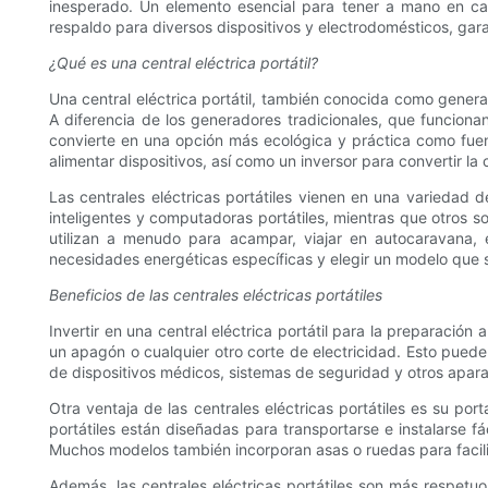
inesperado. Un elemento esencial para tener a mano en ca
respaldo para diversos dispositivos y electrodomésticos, gar
¿Qué es una central eléctrica portátil?
Una central eléctrica portátil, también conocida como gener
A diferencia de los generadores tradicionales, que funcionan 
convierte en una opción más ecológica y práctica como fuente
alimentar dispositivos, así como un inversor para convertir l
Las centrales eléctricas portátiles vienen en una variedad
inteligentes y computadoras portátiles, mientras que otros 
utilizan a menudo para acampar, viajar en autocaravana, ev
necesidades energéticas específicas y elegir un modelo que s
Beneficios de las centrales eléctricas portátiles
Invertir en una central eléctrica portátil para la preparació
un apagón o cualquier otro corte de electricidad. Esto pued
de dispositivos médicos, sistemas de seguridad y otros aparat
Otra ventaja de las centrales eléctricas portátiles es su po
portátiles están diseñadas para transportarse e instalarse 
Muchos modelos también incorporan asas o ruedas para facili
Además, las centrales eléctricas portátiles son más respet