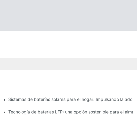
Sistemas de baterías solares para el hogar: Impulsando la adop
as e innovaciones
io para el almacenamiento de energía
Tecnología de baterías LFP: una opción sostenible para el alma