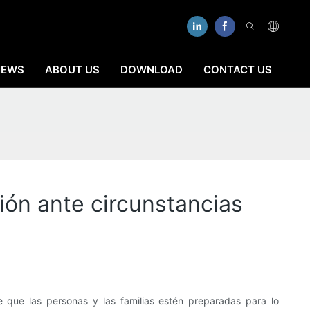
NEWS
ABOUT US
DOWNLOAD
CONTACT US
ión ante circunstancias
e que las personas y las familias estén preparadas para lo