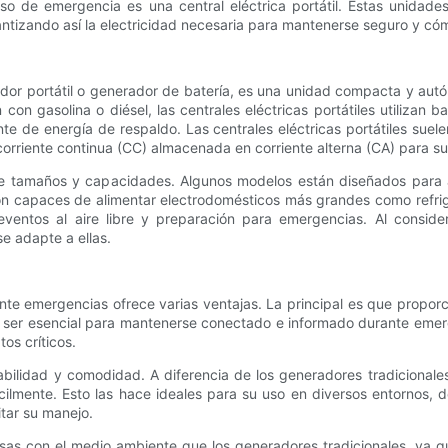
so de emergencia es una central eléctrica portátil. Estas unidad
antizando así la electricidad necesaria para mantenerse seguro y c
ador portátil o generador de batería, es una unidad compacta y aut
con gasolina o diésel, las centrales eléctricas portátiles utilizan b
 de energía de respaldo. Las centrales eléctricas portátiles suele
a corriente continua (CC) almacenada en corriente alterna (CA) para 
 de tamaños y capacidades. Algunos modelos están diseñados para 
son capaces de alimentar electrodomésticos más grandes como refrig
entos al aire libre y preparación para emergencias. Al considera
e adapte a ellas.
n ante emergencias ofrece varias ventajas. La principal es que prop
e ser esencial para mantenerse conectado e informado durante emer
os críticos.
rtabilidad y comodidad. A diferencia de los generadores tradicionale
fácilmente. Esto las hace ideales para su uso en diversos entornos
tar su manejo.
uosas con el medio ambiente que los generadores tradicionales, ya