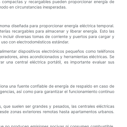
es compactas y recargables pueden proporcionar energía de
ómodo en circunstancias inesperadas.
ónoma diseñada para proporcionar energía eléctrica temporal.
aterías recargables para almacenar y liberar energía. Esto las
n incluir diversas tomas de corriente y puertos para cargar y
su uso con electrodomésticos estándar.
alimentar dispositivos electrónicos pequeños como teléfonos
eradores, aires acondicionados y herramientas eléctricas. Se
r una central eléctrica portátil, es importante evaluar sus
orciona una fuente confiable de energía de respaldo en caso de
gencias, así como para garantizar el funcionamiento continuo
s, que suelen ser grandes y pesados, las centrales eléctricas
, desde zonas exteriores remotas hasta apartamentos urbanos.
 que no producen emisiones nocivas ni consumen combustible.