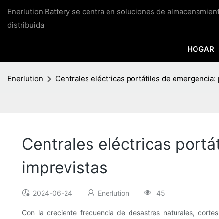
Enerlution Battery se centra en soluciones de almacenamien
distribuida
HOGAR
Enerlution
Centrales eléctricas portátiles de emergencia:
Centrales eléctricas portá
imprevistas
2024-06-24
Enerlution
45
Con la creciente frecuencia de desastres naturales, corte