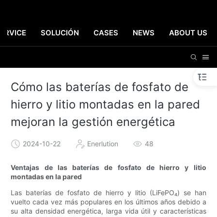
ERVICE
SOLUCIÓN
CASES
NEWS
ABOUT US
Cómo las baterías de fosfato de
hierro y litio montadas en la pared
mejoran la gestión energética
2024-10-22
Enerlution
48
Ventajas de las baterías de fosfato de hierro y litio
montadas en la pared
Las baterías de fosfato de hierro y litio (LiFePO₄) se han
vuelto cada vez más populares en los últimos años debido a
su alta densidad energética, larga vida útil y características