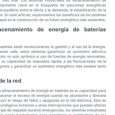
 más vital. Los sistemas industriales de almacenamiento de
mponente clave en la búsqueda de soluciones energéticas
equilibrio entre la oferta y la demanda, la estabilización de la
s. En este artículo, exploraremos los beneficios de los sistemas
apel en la construcción de un futuro energético más sostenible.
cenamiento de energía de baterías
terías están revolucionando la gestión y el uso de la energía.
ras valle, estos sistemas garantizan un suministro eléctrico
sto no solo optimiza el uso de fuentes de energía renovables,
a su capacidad de respuesta rápida a las fluctuaciones de la
nes y garantizar un suministro energético más estable tanto
de la red
 de almacenamiento de energía en baterías es su capacidad para
l almacenar el exceso de energía cuando es abundante y liberarla
ir el riesgo de fallos y apagones en la red eléctrica. Esto es
rológicos extremos u otras interrupciones que puedan afectar
rgía de respaldo durante emergencias, los sistemas industriales
 papel fundamental para garantizar la continuidad de los