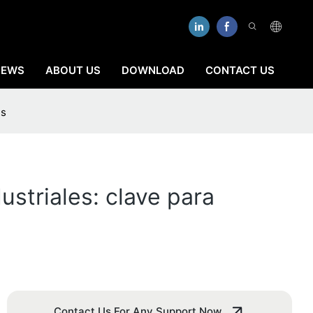
NEWS
ABOUT US
DOWNLOAD
CONTACT US
es
striales: clave para
Contact Us For Any Support Now