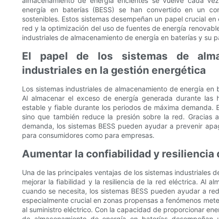
almacenamiento de energía eficientes se vuelve cada vez
energía en baterías (BESS) se han convertido en un co
sostenibles. Estos sistemas desempeñan un papel crucial en el 
red y la optimización del uso de fuentes de energía renovable
industriales de almacenamiento de energía en baterías y su p
El papel de los sistemas de alma
industriales en la gestión energética
Los sistemas industriales de almacenamiento de energía en ba
Al almacenar el exceso de energía generada durante las ho
estable y fiable durante los periodos de máxima demanda. E
sino que también reduce la presión sobre la red. Gracias 
demanda, los sistemas BESS pueden ayudar a prevenir apago
para consumidores como para empresas.
Aumentar la confiabilidad y resiliencia 
Una de las principales ventajas de los sistemas industriales
mejorar la fiabilidad y la resiliencia de la red eléctrica. A
cuando se necesita, los sistemas BESS pueden ayudar a reduc
especialmente crucial en zonas propensas a fenómenos meteo
al suministro eléctrico. Con la capacidad de proporcionar ene
de almacenamiento de energía en baterías desempeñan un