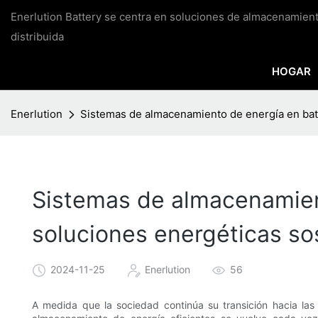
Enerlution Battery se centra en soluciones de almacenamien
distribuida
HOGAR
Enerlution
Sistemas de almacenamiento de energía en bater
Sistemas de almacenamient
soluciones energéticas so
2024-11-25
Enerlution
56
A medida que la sociedad continúa su transición hacia las