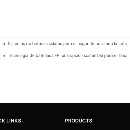
Sistemas de baterías solares para el hogar: Impulsando la adop
as e innovaciones
io para el almacenamiento de energía
Tecnología de baterías LFP: una opción sostenible para el alma
CK LINKS
PRODUCTS