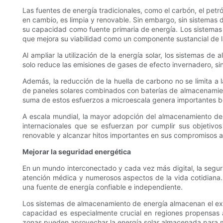
Las fuentes de energía tradicionales, como el carbón, el petró
en cambio, es limpia y renovable. Sin embargo, sin sistemas de
su capacidad como fuente primaria de energía. Los sistemas de
que mejora su viabilidad como un componente sustancial de l
Al ampliar la utilización de la energía solar, los sistemas d
solo reduce las emisiones de gases de efecto invernadero, si
Además, la reducción de la huella de carbono no se limita a 
de paneles solares combinados con baterías de almacenamiento
suma de estos esfuerzos a microescala genera importantes b
A escala mundial, la mayor adopción del almacenamiento de 
internacionales que se esfuerzan por cumplir sus objetiv
renovable y alcanzar hitos importantes en sus compromisos a
Mejorar la seguridad energética
En un mundo interconectado y cada vez más digital, la seguri
atención médica y numerosos aspectos de la vida cotidiana. 
una fuente de energía confiable e independiente.
Los sistemas de almacenamiento de energía almacenan el exce
capacidad es especialmente crucial en regiones propensas a
zonas pueden aprovechar la energía solar almacenada para mant