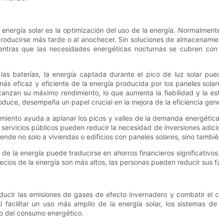
nergía solar es la optimización del uso de la energía. Normalmente
oducirse más tarde o al anochecer. Sin soluciones de almacenamien
ientras que las necesidades energéticas nocturnas se cubren co
as baterías, la energía captada durante el pico de luz solar pue
s eficaz y eficiente de la energía producida por los paneles sola
anzan su máximo rendimiento, lo que aumenta la fiabilidad y la es
oduce, desempeña un papel crucial en la mejora de la eficiencia gene
miento ayuda a aplanar los picos y valles de la demanda energética
servicios públicos pueden reducir la necesidad de inversiones adicio
iende no solo a viviendas o edificios con paneles solares, sino tamb
 de la energía puede traducirse en ahorros financieros significativ
 precios de la energía son más altos, las personas pueden reducir sus 
ducir las emisiones de gases de efecto invernadero y combatir el 
 facilitar un uso más amplio de la energía solar, los sistemas 
ono del consumo energético.