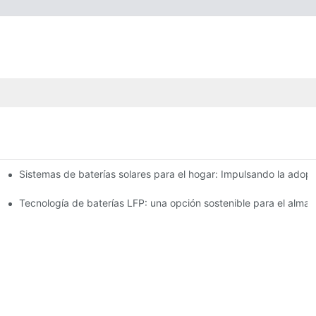
Sistemas de baterías solares para el hogar: Impulsando la adop
as e innovaciones
io para el almacenamiento de energía
Tecnología de baterías LFP: una opción sostenible para el alma