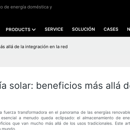
to de energía doméstica y
SERVICE
SOLUCIÓN
CASES
PRODUCTS
 allá de la integración en la red
solar: beneficios más allá de
una fuerza transformadora en el panorama de las energías renovab
to esencial a menudo queda eclipsado: el almacenamiento de ener
icios que van mucho más allá de los usos tradicionales. Este artí
o mundo.