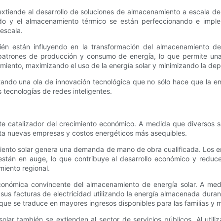
xtiende al desarrollo de soluciones de almacenamiento a escala de
do y el almacenamiento térmico se están perfeccionando e impl
 escala.
ién están influyendo en la transformación del almacenamiento de 
los patrones de producción y consumo de energía, lo que permite un
miento, maximizando el uso de la energía solar y minimizando la de
ando una ola de innovación tecnológica que no sólo hace que la ene
 tecnologías de redes inteligentes.
nte catalizador del crecimiento económico. A medida que diversos 
ta nuevas empresas y costos energéticos más asequibles.
iento solar genera una demanda de mano de obra cualificada. Los em
tán en auge, lo que contribuye al desarrollo económico y reduce
miento regional.
conómica convincente del almacenamiento de energía solar. A med
sus facturas de electricidad utilizando la energía almacenada dur
o que se traduce en mayores ingresos disponibles para las familias y
lar también se extienden al sector de servicios públicos. Al utili