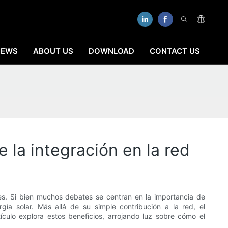
NEWS
ABOUT US
DOWNLOAD
CONTACT US
 la integración en la red
les. Si bien muchos debates se centran en la importancia de
gía solar. Más allá de su simple contribución a la red, el
culo explora estos beneficios, arrojando luz sobre cómo el