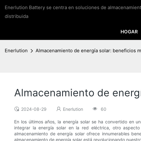
Enerlution Battery se centra en soluciones de almacenamien
distribuida
HOGAR
Enerlution
Almacenamiento de energía solar: beneficios más
Almacenamiento de energía 
2024-08-29
Enerlution
60
En los últimos años, la energía solar se ha convertido en 
integrar la energía solar en la red eléctrica, otro aspec
almacenamiento de energía solar ofrece innumerables benef
almacenamiento de energía solar está revolucionando nuestr