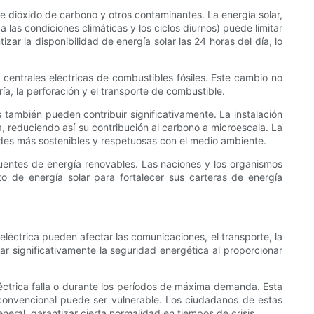
 de dióxido de carbono y otros contaminantes. La energía solar,
 las condiciones climáticas y los ciclos diurnos) puede limitar
ar la disponibilidad de energía solar las 24 horas del día, lo
s centrales eléctricas de combustibles fósiles. Este cambio no
a, la perforación y el transporte de combustible.
 también pueden contribuir significativamente. La instalación
, reduciendo así su contribución al carbono a microescala. La
des más sostenibles y respetuosas con el medio ambiente.
uentes de energía renovables. Las naciones y los organismos
 de energía solar para fortalecer sus carteras de energía
léctrica pueden afectar las comunicaciones, el transporte, la
r significativamente la seguridad energética al proporcionar
éctrica falla o durante los períodos de máxima demanda. Esta
 convencional puede ser vulnerable. Los ciudadanos de estas
eral, garantizar cierta normalidad en tiempos de crisis.