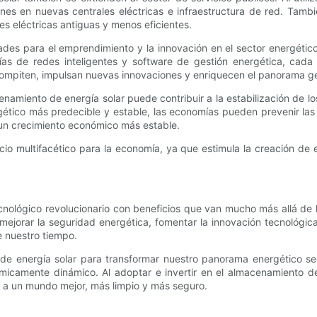
ones en nuevas centrales eléctricas e infraestructura de red. Tamb
s eléctricas antiguas y menos eficientes.
des para el emprendimiento y la innovación en el sector energétic
gías de redes inteligentes y software de gestión energética, ca
ompiten, impulsan nuevas innovaciones y enriquecen el panorama gen
miento de energía solar puede contribuir a la estabilización de los
ergético más predecible y estable, las economías pueden prevenir l
n un crecimiento económico más estable.
io multifacético para la economía, ya que estimula la creación de 
ológico revolucionario con beneficios que van mucho más allá de la s
, mejorar la seguridad energética, fomentar la innovación tecnológ
e nuestro tiempo.
e energía solar para transformar nuestro panorama energético se
nómicamente dinámico. Al adoptar e invertir en el almacenamiento d
e a un mundo mejor, más limpio y más seguro.