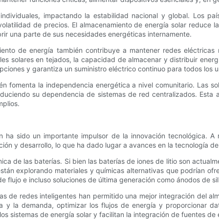
 individuales, impactando la estabilidad nacional y global. Los 
volatilidad de precios. El almacenamiento de energía solar reduce
ubrir una parte de sus necesidades energéticas internamente.
iento de energía también contribuye a mantener redes eléctricas 
s solares en tejados, la capacidad de almacenar y distribuir energía
rupciones y garantiza un suministro eléctrico continuo para todos los
én fomenta la independencia energética a nivel comunitario. Las so
, reduciendo su dependencia de sistemas de red centralizados. Es
mplios.
én ha sido un importante impulsor de la innovación tecnológica.
ón y desarrollo, lo que ha dado lugar a avances en la tecnología de 
ca de las baterías. Si bien las baterías de iones de litio son actual
s están explorando materiales y químicas alternativas que podrían o
s de flujo e incluso soluciones de última generación como ánodos de 
ías de redes inteligentes han permitido una mejor integración del a
ta y la demanda, optimizar los flujos de energía y proporcionar 
os sistemas de energía solar y facilitan la integración de fuentes de 