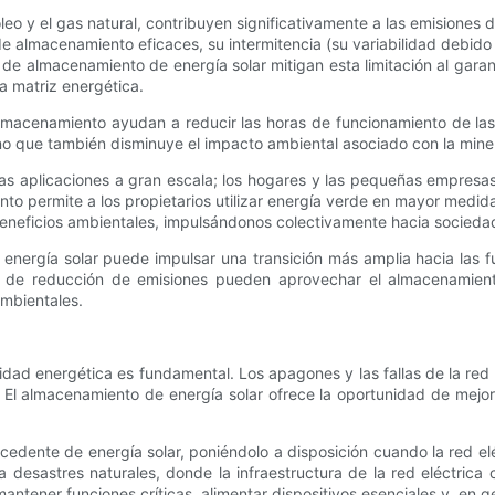
leo y el gas natural, contribuyen significativamente a las emisiones
 almacenamiento eficaces, su intermitencia (su variabilidad debido a
 almacenamiento de energía solar mitigan esta limitación al garantiz
a matriz energética.
e almacenamiento ayudan a reducir las horas de funcionamiento de la
no que también disminuye el impacto ambiental asociado con la minerí
las aplicaciones a gran escala; los hogares y las pequeñas empresas
 permite a los propietarios utilizar energía verde en mayor medida
eneficios ambientales, impulsándonos colectivamente hacia socieda
energía solar puede impulsar una transición más amplia hacia las f
os de reducción de emisiones pueden aprovechar el almacenamiento
mbientales.
dad energética es fundamental. Los apagones y las fallas de la red e
El almacenamiento de energía solar ofrece la oportunidad de mejora
dente de energía solar, poniéndolo a disposición cuando la red el
 desastres naturales, donde la infraestructura de la red eléctrica
ener funciones críticas, alimentar dispositivos esenciales y, en gen