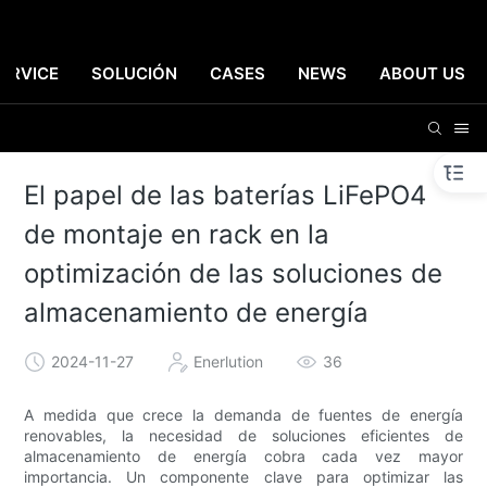
ERVICE
SOLUCIÓN
CASES
NEWS
ABOUT US
El papel de las baterías LiFePO4
de montaje en rack en la
optimización de las soluciones de
almacenamiento de energía
2024-11-27
Enerlution
36
A medida que crece la demanda de fuentes de energía
renovables, la necesidad de soluciones eficientes de
almacenamiento de energía cobra cada vez mayor
importancia. Un componente clave para optimizar las