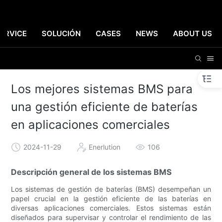
ERVICE
SOLUCIÓN
CASES
NEWS
ABOUT US
Los mejores sistemas BMS para
una gestión eficiente de baterías
en aplicaciones comerciales
2024-11-29
Enerlution
106
Descripción general de los sistemas BMS
Los sistemas de gestión de baterías (BMS) desempeñan un
papel crucial en la gestión eficiente de las baterías en
diversas aplicaciones comerciales. Estos sistemas están
diseñados para supervisar y controlar el rendimiento de las