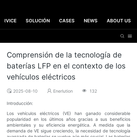
ERVICE
SOLUCIÓN
CASES
NEWS
ABOUT US
Comprensión de la tecnología de
baterías LFP en el contexto de los
vehículos eléctricos
2025-08-10
Enerlution
132
Introducción:
Los vehículos eléctricos (VE) han ganado considerable
popularidad en los últimos años gracias a sus beneficios
ambientales y su eficiencia energética. A medida que la
demanda de VE sigue creciendo, la necesidad de tecnología
avanzada de baterías se vuelve aún más crucial. Las baterías