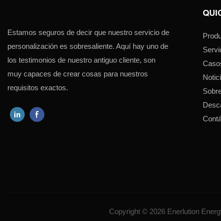
QUI
Estamos seguros de decir que nuestro servicio de
Produ
personalización es sobresaliente. Aquí hay uno de
Servi
los testimonios de nuestro antiguo cliente, son
Caso
muy capaces de crear cosas para nuestros
Notic
requisitos exactos.
Sobre
Desc
Cont
Copyright © 2026 Enerlution Energy