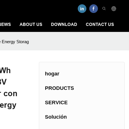
NEWS
ABOUT US
DOWNLOAD
CONTACT US
 Energy Storag
kWh
hogar
8V
PRODUCTS
r con
SERVICE
ergy
Solución