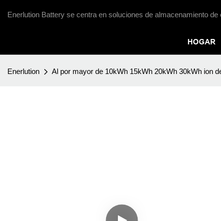
Enerlution Battery se centra en soluciones de almacenamiento de 
HOGAR
Enerlution
Al por mayor de 10kWh 15kWh 20kWh 30kWh ion de 