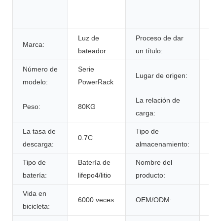
sum
ini
Luz de
Proceso de dar
Marca:
ce
bateador
un título:
Número de
Serie
Lugar de origen:
Por
modelo:
PowerRack
La relación de
Peso:
80KG
0.7
carga:
La tasa de
Tipo de
tem
0.7C
descarga:
almacenamiento:
amb
Tipo de
Batería de
Nombre del
Paq
batería:
lifepo4/litio
producto:
de 
Vida en
6000 veces
OEM/ODM:
Sí 
bicicleta: