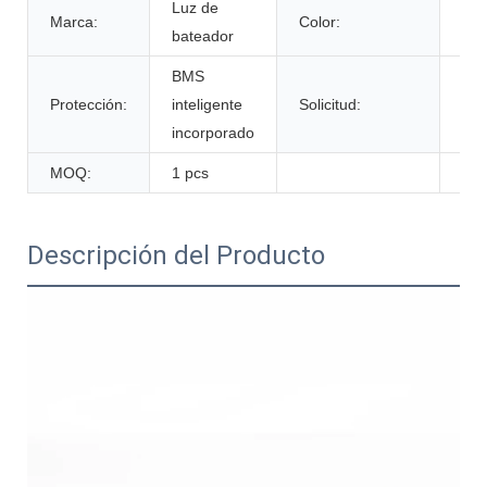
Luz de
Col
Marca:
Color:
bateador
per
BMS
Protección:
inteligente
Solicitud:
Soli
incorporado
MOQ:
1 pcs
Descripción del Producto