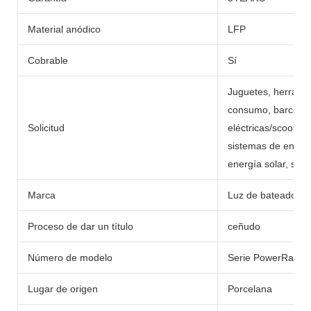
Material anódico
LFP
Cobrable
Sí
Juguetes, herramie
consumo, barcos, c
Solicitud
eléctricas/scooters,
sistemas de energí
energía solar, sumi
Marca
Luz de bateador
Proceso de dar un título
ceñudo
Número de modelo
Serie PowerRack
Lugar de origen
Porcelana