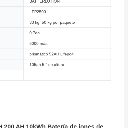
BATTERLUTION
LFP2500
33 kg, 50 kg por paquete
0.7do
6000 más
prismático 52AH Lifepo4
105ah 5 ° de altura
 ​​200 AH 10kWh Batería de iones de