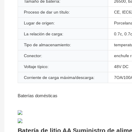
Tamaño de batería:
26500, ba
Proceso de dar un título:
CE, IEC
Lugar de origen:
Porcelan
La relación de carga:
0.7c, 0.7
Tipo de almacenamiento:
temperat
Conector:
enchufe 
Voltaje típico:
48V DC
Corriente de carga máxima/descarga:
7OA/100
Baterías domésticas
Batería de litio AA Suministro de ali