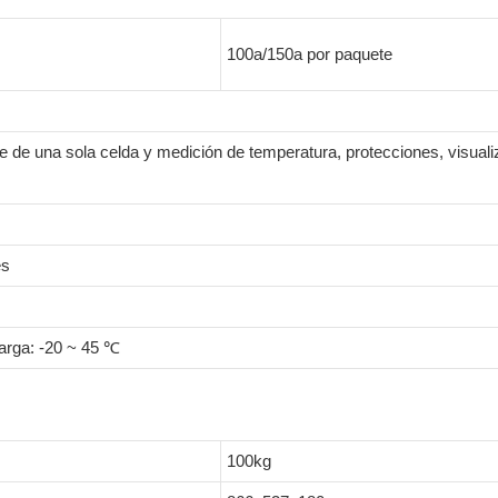
100a/150a por paquete
je de una sola celda y medición de temperatura, protecciones, visuali
es
arga: -20 ~ 45 ℃
100kg