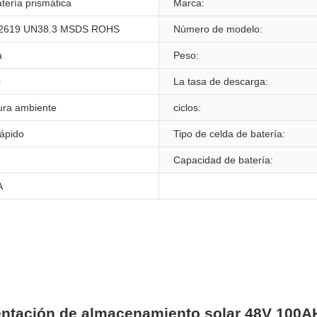
tería prismática
Marca:
62619 UN38.3 MSDS ROHS
Número de modelo:
a
Peso:
c
La tasa de descarga:
ura ambiente
ciclos:
rápido
Tipo de celda de batería:
Capacidad de batería:
A
mentación de almacenamiento solar 48V 100AH