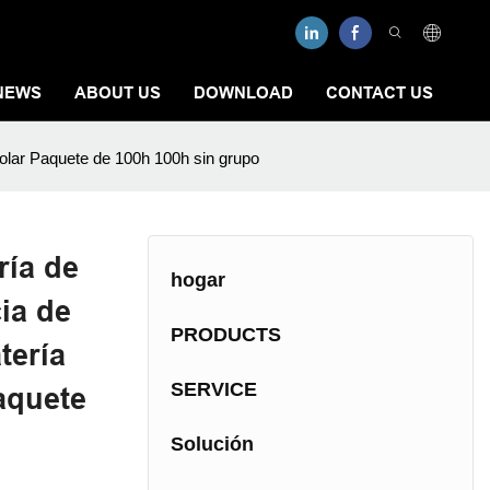
NEWS
ABOUT US
DOWNLOAD
CONTACT US
solar Paquete de 100h 100h sin grupo
ría de
hogar
cia de
PRODUCTS
tería
SERVICE
aquete
Solución