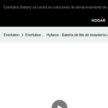
Enerlution Battery se centra en soluciones de almacenamiento de 
HOGAR
Enerlution
Enerlution 、 Hybess - Batería de litio de estanterí