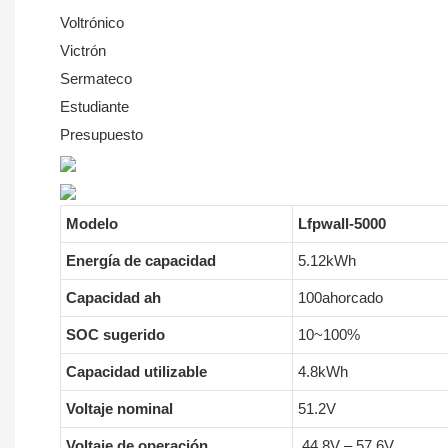
Voltrónico
Victrón
Sermateco
Estudiante
Presupuesto
Modelo
Lfpwall-5000
Energía de capacidad
5.12kWh
Capacidad ah
100ahorcado
SOC sugerido
10~100%
Capacidad utilizable
4.8kWh
Voltaje nominal
51.2V
Voltaje de operación
44.8V – 57.6V