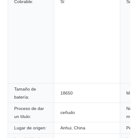
Cobrable:
Sí
Solici
Tamaño de
18650
Marca
batería:
Proceso de dar
Núme
ceñudo
un título:
model
Lugar de origen:
Anhui, China
Peso: