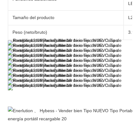
LED/L
Tamaño del producto
L276
Peso (neto/bruto)
3.97k
Más productos