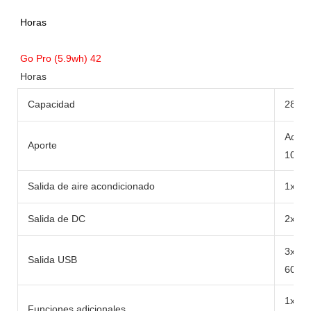
Capacidad
288W
Adapt
Aporte
100W
Salida de aire acondicionado
1x cl
Salida de DC
2x DC
3x U
Salida USB
60W
1x 10
Funciones adicionales