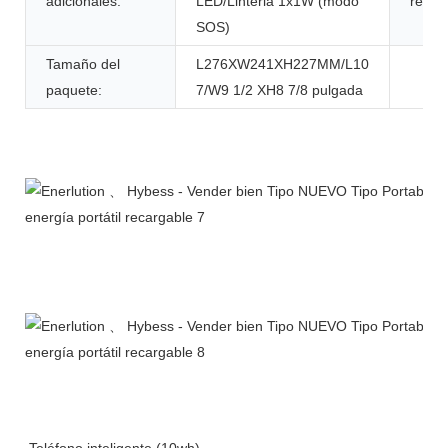
adicionales:
LED/Linteria 1x1W (modo
recar
SOS)
Tamaño del
L276XW241XH227MM/L10
paquete:
7/W9 1/2 XH8 7/8 pulgada
Descripción del Producto