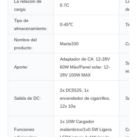
La relación de
La ta
0.7C
carga:
desca
Tipo de
0-45℃
Tama
almacenamiento:
Nombre del
Marte330
Capac
producto:
Adaptador de CA: 12-28V
Salida
Aporte:
60W Máx/Panel solar: 12-
acond
28V 100W MAX
2x DC5525, 1x
Salida de DC:
encendedor de cigarrillos,
Salid
12v 10a
1x 10W Cargador
Funciones
inalámbrico/1x0.5W Ligera
Cami