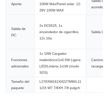
Salida de a
Aporte:
100W Máx/Panel solar: 12-
acondicion
28V 100W MAX
2x DC5525, 1x
Salida de
encendedor de cigarrillos,
Salida USB
DC:
12v 10a
1x 10W Cargador
Funciones
inalámbrico/1x0.5W Ligera
Camino de
adicionales:
LED/Linteria 1x1W (modo
recarga:
SOS)
Tamaño del
L276XW241XH227MM/L11
paquete:
1/2X W7 7/8XH 7/8 pulgch
Descripción del Producto