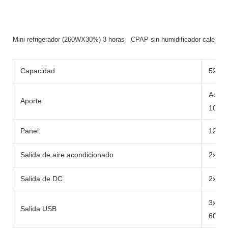
Mini refrigerador (260WX30%) 3 horas CPAP sin humidificador calenta
Capacidad
520wh
Adapt
Aporte
100W
Panel:
12-2
Salida de aire acondicionado
2x cl
Salida de DC
2x DC
3x U
Salida USB
60W