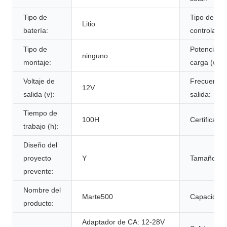
Tipo de
Tipo de
Litio
batería:
controlador
Tipo de
Potencia d
ninguno
montaje:
carga (w):
Voltaje de
Frecuencia
12V
salida (v):
salida:
Tiempo de
100H
Certificado:
trabajo (h):
Diseño del
proyecto
Y
Tamaño:
prevente:
Nombre del
Marte500
Capacidad:
producto:
Adaptador de CA: 12-28V