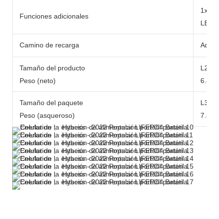
1x 10
Funciones adicionales
LED/L
Camino de recarga
Adapt
Tamaño del producto
L290
Peso (neto)
6.49 
Tamaño del paquete
L371
Peso (asqueroso)
7.84 k
Más productos