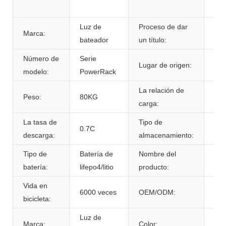
ini
Luz de
Proceso de dar
Marca:
ce
bateador
un título:
Número de
Serie
Lugar de origen:
Por
modelo:
PowerRack
La relación de
Peso:
80KG
0.7
carga:
La tasa de
Tipo de
tem
0.7C
descarga:
almacenamiento:
amb
Tipo de
Batería de
Nombre del
Paq
batería:
lifepo4/litio
producto:
de 
Vida en
6000 veces
OEM/ODM:
Sí 
bicicleta:
Luz de
Col
Marca:
Color: