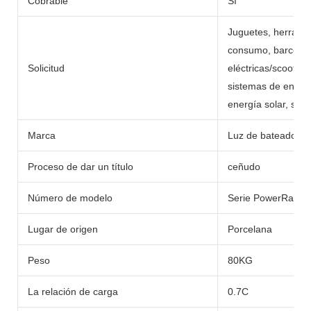
Cobrable
Sí
Juguetes, herramie
consumo, barcos, c
Solicitud
eléctricas/scooters,
sistemas de energí
energía solar, sumi
Marca
Luz de bateador
Proceso de dar un título
ceñudo
Número de modelo
Serie PowerRack
Lugar de origen
Porcelana
Peso
80KG
La relación de carga
0.7C