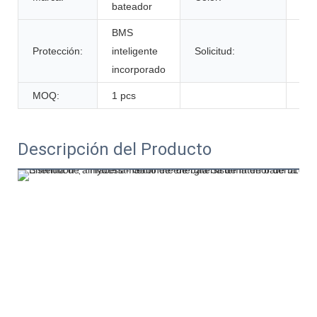
bateador
per
BMS
Protección:
inteligente
Solicitud:
Soli
incorporado
MOQ:
1 pcs
Descripción del Producto