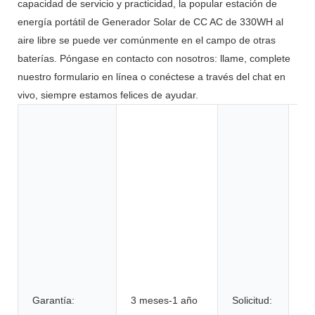
capacidad de servicio y practicidad, la popular estación de
energía portátil de Generador Solar de CC AC de 330WH al
aire libre se puede ver comúnmente en el campo de otras
baterías. Póngase en contacto con nosotros: llame, complete
nuestro formulario en línea o conéctese a través del chat en
vivo, siempre estamos felices de ayudar.
Ju
he
el
el
el
co
ca
su
bi
el
Garantía:
3 meses-1 año
Solicitud:
hi