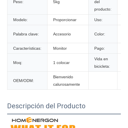
Peso:
5kg
del
Ca
producto:
Modelo:
Proporcionar
Uso:
Vi
De
Palabra clave:
Accesorio
Color:
cl
Características:
Monitor
Pago:
T/
Vida en
Moq:
1 colocar
60
bicicleta:
Bienvenido
OEM/ODM:
calurosamente
Descripción del Producto