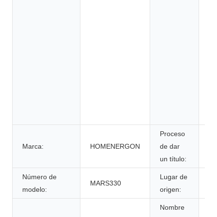
ve
elé
ru
si
en
si
al
de
su
in
Proceso
Marca:
HOMENERGON
de dar
ce
un título:
Número de
Lugar de
MARS330
An
modelo:
origen:
Nombre