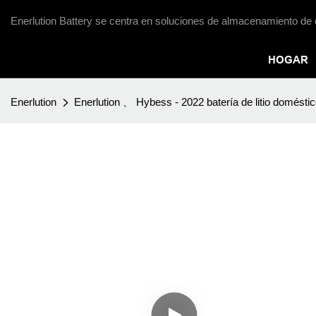
Enerlution Battery se centra en soluciones de almacenamiento de 
HOGAR
Enerlution
Enerlution 、 Hybess - 2022 batería de litio doméstico