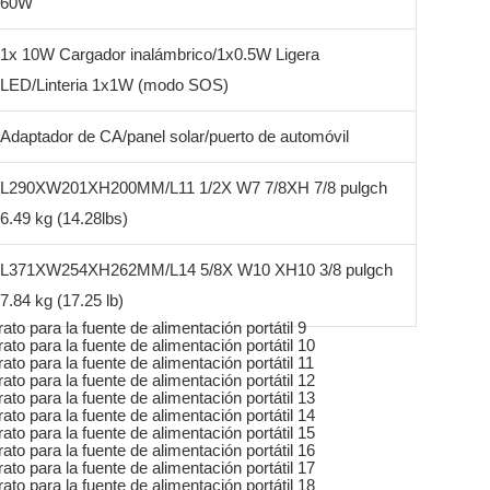
60W
1x 10W Cargador inalámbrico/1x0.5W Ligera
LED/Linteria 1x1W (modo SOS)
Adaptador de CA/panel solar/puerto de automóvil
L290XW201XH200MM/L11 1/2X W7 7/8XH 7/8 pulgch
6.49 kg (14.28lbs)
L371XW254XH262MM/L14 5/8X W10 XH10 3/8 pulgch
7.84 kg (17.25 lb)