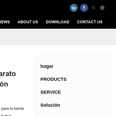
NEWS
ABOUT US
DOWNLOAD
CONTACT US
hogar
arato
PRODUCTS
ión
SERVICE
Solución
 para la fuente
a nueva