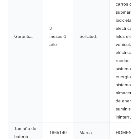
carros de go
submarinos
bicicletas
3
eléctricas/s
Garantía:
meses-1
Solicitud:
hilos eléctri
año
vehículos
eléctricos, s
ruedas eléct
sistemas d
energía eléc
sistemas d
almacenami
de energía 
suministros
ininterrump
Tamaño de
1865140
Marca:
HOMENER
batería: