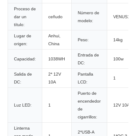
Proceso de
Número de
dar un
ceñudo
VENUS100
modelo:
título:
Lugar de
Anhui,
Peso:
14kg
origen:
China
Entrada de
Capacidad:
1038WH
100w
DC:
Salida de
2* 12V
Pantalla
1
DC:
10A
LCD:
Puerto de
encendedor
Luz LED:
1
12V 10A
de
cigarrillos:
Linterna
2*USB-A