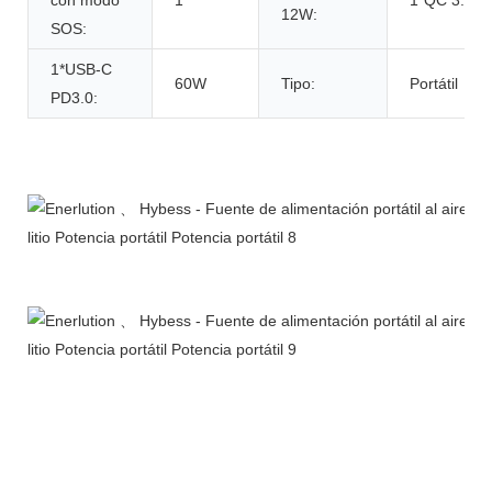
con modo
1
1*QC 3.0 
12W:
SOS:
1*USB-C
60W
Tipo:
Portátil
PD3.0:
Descripción del Producto