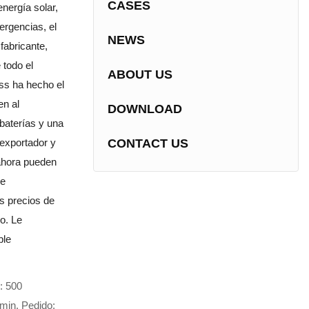
CASES
nergía solar,
ergencias, el
NEWS
fabricante,
 todo el
ABOUT US
ss ha hecho el
en al
DOWNLOAD
 baterías y una
 exportador y
CONTACT US
 ahora pueden
 e
s precios de
o. Le
ble
: 500
min. Pedido: