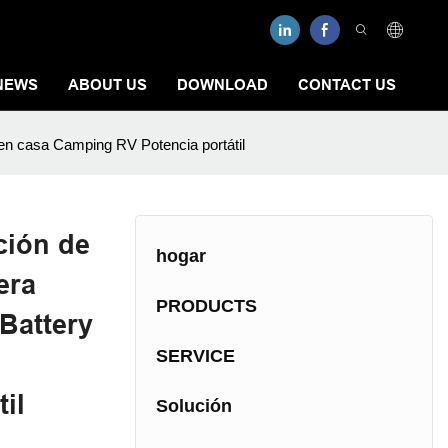
NEWS
ABOUT US
DOWNLOAD
CONTACT US
en casa Camping RV Potencia portátil
ción de
hogar
era
PRODUCTS
Battery
SERVICE
il
Solución