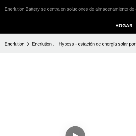
Enerlution Battery se centra en soluciones de almacenamiento de 
HOGAR
Enerlution
Enerlution 、 Hybess - estación de energía solar po