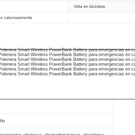
Vida en bicicleta:
do calurosamente
año
rramientas eléctricas, electrodomésticos, electrónica