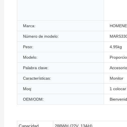
Marca:
HOMEN
Número de modelo:
MARS33
Peso:
4.95kg
Modelo:
Proporci
Palabra clave:
Accesori
Características:
Monitor
Moq:
1 colocar
OEM/ODM:
Bienveni
Capacidad
288WH (22V, 13AH)