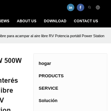
NEWS
ABOUT US
DOWNLOAD
CONTACT US
bre para acampar al aire libre RV Potencia portátil Power Station
W 500W
hogar
PRODUCTS
nterés
SERVICE
libre
RV
Solución
tion