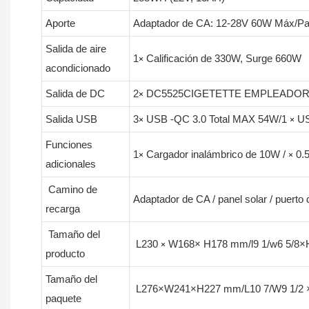
Aporte
Adaptador de CA: 12-28V 60W Máx/Pa
Salida de aire
1
Calificación de 330W, Surge 660W
×
acondicionado
Salida de DC
2
DC5525CIGETETTE EMPLEADOR,
×
Salida USB
3
USB -QC 3.0 Total MAX 54W/1
US
×
×
Funciones
1
Cargador inalámbrico de 10W /
0.
×
×
adicionales
Camino de
Adaptador de CA / panel solar / puerto
recarga
Tamaño del
L230
W168× H178 mm/l9 1/w6 5/8×H
×
producto
Tamaño del
L276×W241×H227 mm/L10 7/W9 1/2 ×
paquete