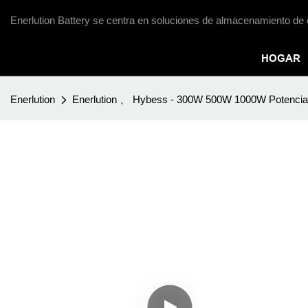
Enerlution Battery se centra en soluciones de almacenamiento de 
HOGAR
Enerlution
Enerlution 、 Hybess - 300W 500W 1000W Potencia portá