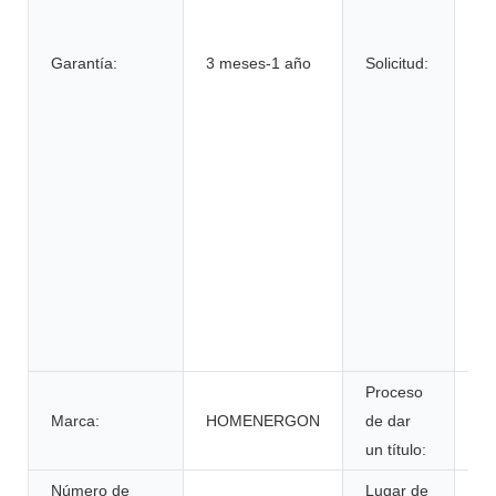
bi
el
Garantía:
3 meses-1 año
Solicitud:
hi
ve
elé
ru
si
en
si
al
de
su
in
Proceso
Marca:
HOMENERGON
de dar
ce
un título:
Número de
Lugar de