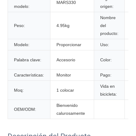
MARS330
An
modelo:
origen:
Nombre
Peso:
4.95kg
del
Ca
producto:
Modelo:
Proporcionar
Uso:
Vi
De
Palabra clave:
Accesorio
Color:
cl
Características:
Monitor
Pago:
T/
Vida en
Moq:
1 colocar
60
bicicleta:
Bienvenido
OEM/ODM:
calurosamente