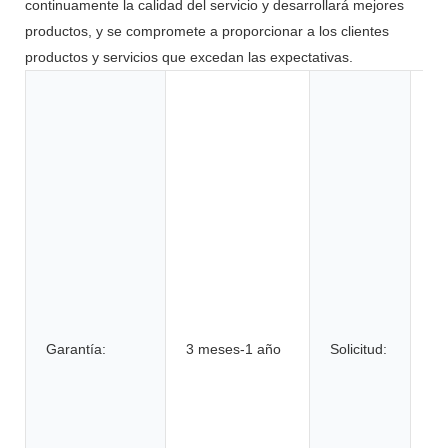
continuamente la calidad del servicio y desarrollará mejores
productos, y se compromete a proporcionar a los clientes
productos y servicios que excedan las expectativas.
Ju
he
el
el
el
co
ca
su
bi
el
Garantía:
3 meses-1 año
Solicitud:
hi
ve
elé
ru