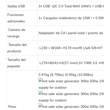
Salida USB
3
USB -QC 3.0 Total MAX 54W/1
USB-PD 3
×
×
Funciones
1
Cargador inalámbrico de 10W /
0.5W LE
×
×
adicionales
Camino de
Adaptador de CA / panel solar / puerto de au
recarga
Tamaño del
L230
W168× H178 mm/l9 1/w6 5/8×H7 pul
×
producto
Tamaño del
L276×W241×H227 mm/L10 7/W9 1/2 ×H8 7/8
paquete
3.97kg (8.75lbs) /4.95kg (10.89lbs)
Peso