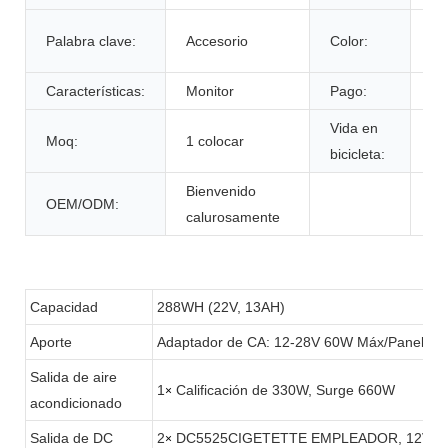
De
Palabra clave:
Accesorio
Color:
cl
Características:
Monitor
Pago:
T/
Vida en
Moq:
1 colocar
60
bicicleta:
Bienvenido
OEM/ODM:
calurosamente
Capacidad
288WH (22V, 13AH)
Aporte
Adaptador de CA: 12-28V 60W Máx/Panel so
Salida de aire
1
Calificación de 330W, Surge 660W
×
acondicionado
Salida de DC
2
DC5525CIGETETTE EMPLEADOR, 12V 1
×