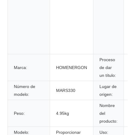
si
en
si
al
de
su
in
Proceso
Marca:
HOMENERGON
de dar
ce
un título:
Número de
Lugar de
MARS330
An
modelo:
origen:
Nombre
Peso:
4.95kg
del
Ca
producto:
Modelo:
Proporcionar
Uso:
Vi