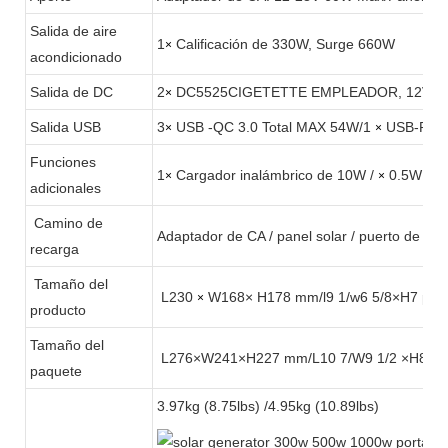
Salida de aire
1
Calificación de 330W, Surge 660W
×
acondicionado
Salida de DC
2
DC5525CIGETETTE EMPLEADOR, 12V 1
×
Salida USB
3
USB -QC 3.0 Total MAX 54W/1
USB-PD 3
×
×
Funciones
1
Cargador inalámbrico de 10W /
0.5W LE
×
×
adicionales
Camino de
Adaptador de CA / panel solar / puerto de au
recarga
Tamaño del
L230
W168× H178 mm/l9 1/w6 5/8×H7 pul
×
producto
Tamaño del
L276×W241×H227 mm/L10 7/W9 1/2 ×H8 7/8
paquete
3.97kg (8.75lbs) /4.95kg (10.89lbs)