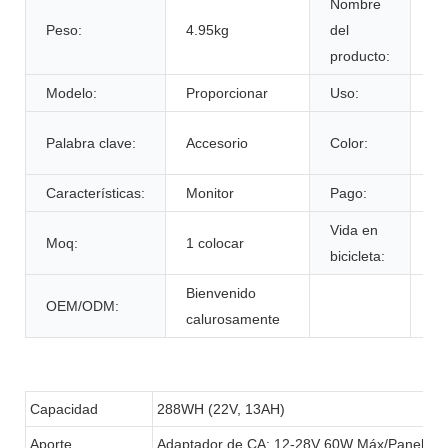
Nombre
Peso:
4.95kg
del
Ca
producto:
Modelo:
Proporcionar
Uso:
Vi
De
Palabra clave:
Accesorio
Color:
cl
Características:
Monitor
Pago:
T/
Vida en
Moq:
1 colocar
60
bicicleta:
Bienvenido
OEM/ODM:
calurosamente
Capacidad
288WH (22V, 13AH)
Aporte
Adaptador de CA: 12-28V 60W Máx/Panel so