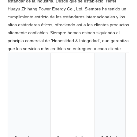
estándar de la industria. Desde que se estableció, Hefei
Huayu Zhihang Power Energy Co., Ltd. Siempre he tenido un
cumplimiento estricto de los estándares internacionales y los
altos estándares éticos, ofreciendo así a los clientes productos
altamente confiables. Siempre hemos estado siguiendo el
principio comercial de 'Honestidad & Integridad', que garantiza
que los servicios más creíbles se entreguen a cada cliente.
Ju
he
el
el
el
co
ca
su
bi
el