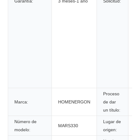
Garantía:
3 meses-1 año
Solicitud:
hi
ve
elé
ru
si
en
si
al
de
su
in
Proceso
Marca:
HOMENERGON
de dar
ce
un título:
Número de
Lugar de
MARS330
An
modelo:
origen: