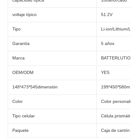
capacidad típica
100ahorcado
voltaje típico
51.2V
Tipo
Li-ion/Lithium/Life
Garantía
5 años
Marca
BATTERLUTION
OEM/ODM
YES
148*473*545dimensión
199*450*580mm
Color
Color personaliza
Tipo celular
Célula prismática 
Paquete
Caja de cartón