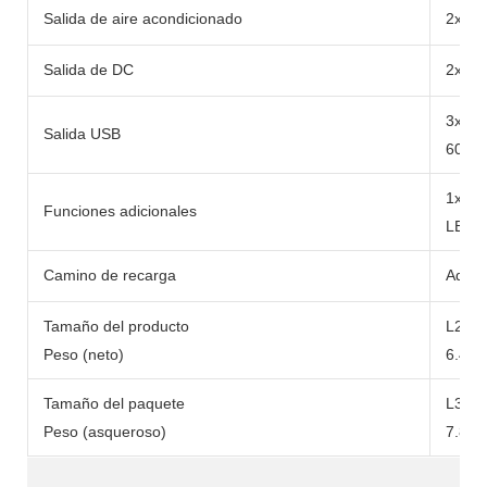
Salida de aire acondicionado
2x cl
Salida de DC
2x DC
3x U
Salida USB
60W
1x 10
Funciones adicionales
LED/L
Camino de recarga
Adapt
Tamaño del producto
L290
Peso (neto)
6.49 
Tamaño del paquete
L371
Peso (asqueroso)
7.84 k