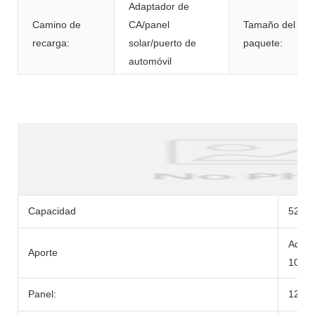
Adaptador de
Camino de
CA/panel
Tamaño del
recarga:
solar/puerto de
paquete:
automóvil
Descripción del Producto
Capacidad
520wh
Adapt
Aporte
100W
Panel:
12-2