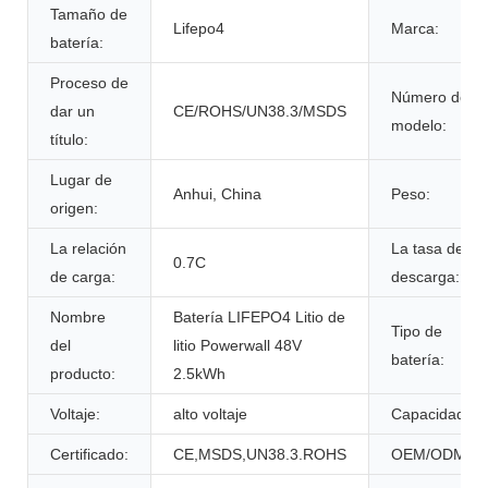
Tamaño de
Lifepo4
Marca:
batería:
Proceso de
Número de
dar un
CE/ROHS/UN38.3/MSDS
modelo:
título:
Lugar de
Anhui, China
Peso:
origen:
La relación
La tasa de
0.7C
de carga:
descarga:
Nombre
Batería LIFEPO4 Litio de
Tipo de
del
litio Powerwall 48V
batería:
producto:
2.5kWh
Voltaje:
alto voltaje
Capacidad:
Certificado:
CE,MSDS,UN38.3.ROHS
OEM/ODM: