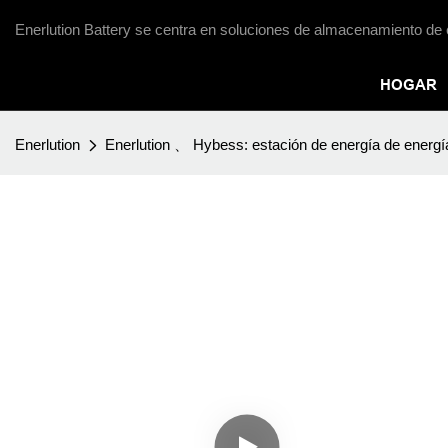
Enerlution Battery se centra en soluciones de almacenamiento de 
HOGAR
Enerlution
Enerlution 、 Hybess: estación de energía de energí